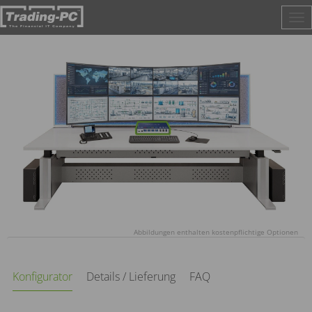
Tog
nav
Abbildungen enthalten kostenpflichtige Optionen
Konfigurator
Details / Lieferung
FAQ