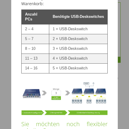
Warenkorb:
Anzahl
Benötigte USB-Deskswitches
PCs
2 – 4
1 × USB-Deskswitch
5 – 7
2 × USB-Deskswitch
8 – 10
3 × USB-Deskswitch
11 – 13
4 × USB-Deskswitch
Ohne
14 – 16
5 × USB-Deskswitch
Sie möchten noch flexibler