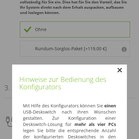
vollständig für Sie ein. Dies hat für Sie den Vorteil, das Sie
Ihr System direkt nach dem Erhalt auspacken, aufbauen
und loslegen können.
Ohne
Rundum-Sorglos-Paket [+119,00 €]
Hinweise zur Bedienung des
Konfigurators
3. Zubehör
Mit Hilfe des Konfigurators können Sie
einen
USB-Deskswitch nach ihren Wünschen
gestalten. Zur Konfiguration einer
USB-Kabelsets
Deskswitch-Lösung für
mehr als vier PCs
Wählen Sie Ihre benötigten USB-Kabel für Ihren
legen Sie bitte die entsprechende Anzahl
Deskswitch.
der konfigurierten Deskswitches in den